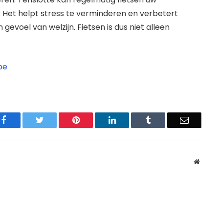
. Het helpt stress te verminderen en verbetert
evoel van welzijn. Fietsen is dus niet alleen
be
Facebook
Twitter
Pinterest
LinkedIn
Tumblr
Email
Websit