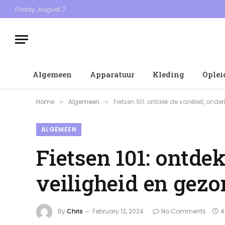
Friday, August 7
Algemeen
Apparatuur
Kleding
Oplei
Home
Algemeen
Fietsen 101: ontdek de variëteit, on
»
»
ALGEMEEN
Fietsen 101: ontdek
veiligheid en gez
By
Chris
February 12, 2024
No Comments
4