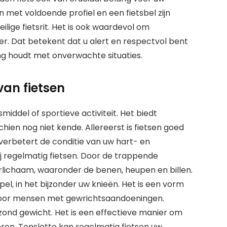
met voldoende profiel en een fietsbel zijn
lige fietsrit. Het is ook waardevol om
er. Dat betekent dat u alert en respectvol bent
ng houdt met onverwachte situaties.
van fietsen
middel of sportieve activiteit. Het biedt
ien nog niet kende. Allereerst is fietsen goed
verbetert de conditie van uw hart- en
 regelmatig fietsen. Door de trappende
rlichaam, waaronder de benen, heupen en billen.
l, in het bijzonder uw knieën. Het is een vorm
 voor mensen met gewrichtsaandoeningen.
ond gewicht. Het is een effectieve manier om
ren. Tenslotte kan regelmatig fietsen uw