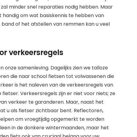
s, zal minder snel reparaties nodig hebben. Maar
t handig om wat basiskennis te hebben van
e band of het afstellen van remmen kan u veel
oor verkeersregels
nen onze samenleving. Dagelijks zien we talloze
eren die naar school fietsen tot volwassenen die
erkeer is het naleven van de verkeersregels van
fietser. Verkeersregels zijn er niet voor niets; ze
 van verkeer te garanderen. Maar, naast het
at u als fietser zichtbaar bent. Reflectoren,
 helpen om vroegtijdig opgemerkt te worden
alleen in de donkere wintermaanden, maar het
den fiets ook van cruciaal belang voor uw