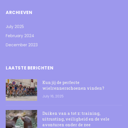
ARCHIEVEN
July 2025
February 2024
December 2023
LAATSTE BERICHTEN
Kun jij de perfecte
wielrennerschoenen vinden?
July 16, 2025
Duiken van a tot z: training,
uitrusting, veiligheid en de vele
avonturen onder de zee