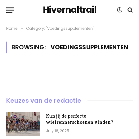
Hivernaltrail
Home
Category: "Voedingssupplementen"
»
BROWSING:
VOEDINGSSUPPLEMENTEN
Keuzes van de redactie
Kun jij de perfecte
wielrennerschoenen vinden?
July 16, 2025