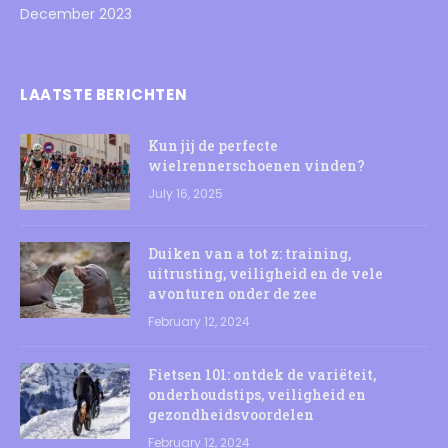
December 2023
LAATSTE BERICHTEN
Kun jij de perfecte
wielrennerschoenen vinden?
July 16, 2025
Duiken van a tot z: training,
uitrusting, veiligheid en de vele
avonturen onder de zee
February 12, 2024
Fietsen 101: ontdek de variëteit,
onderhoudstips, veiligheid en
gezondheidsvoordelen
February 12, 2024